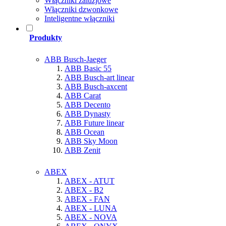
Włączniki żaluzjowe
Włączniki dzwonkowe
Inteligentne włączniki
Produkty
ABB Busch-Jaeger
ABB Basic 55
ABB Busch-art linear
ABB Busch-axcent
ABB Carat
ABB Decento
ABB Dynasty
ABB Future linear
ABB Ocean
ABB Sky Moon
ABB Zenit
ABEX
ABEX - ATUT
ABEX - B2
ABEX - FAN
ABEX - LUNA
ABEX - NOVA