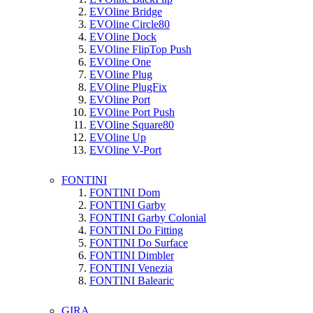
EVOline Bridge
EVOline Circle80
EVOline Dock
EVOline FlipTop Push
EVOline One
EVOline Plug
EVOline PlugFix
EVOline Port
EVOline Port Push
EVOline Square80
EVOline Up
EVOline V-Port
FONTINI
FONTINI Dom
FONTINI Garby
FONTINI Garby Colonial
FONTINI Do Fitting
FONTINI Do Surface
FONTINI Dimbler
FONTINI Venezia
FONTINI Balearic
GIRA