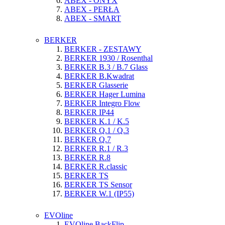
ABEX - ONYX
ABEX - PERŁA
ABEX - SMART
BERKER
BERKER - ZESTAWY
BERKER 1930 / Rosenthal
BERKER B.3 / B.7 Glass
BERKER B.Kwadrat
BERKER Glasserie
BERKER Hager Lumina
BERKER Integro Flow
BERKER IP44
BERKER K.1 / K.5
BERKER Q.1 / Q.3
BERKER Q.7
BERKER R.1 / R.3
BERKER R.8
BERKER R.classic
BERKER TS
BERKER TS Sensor
BERKER W.1 (IP55)
EVOline
EVOline BackFlip