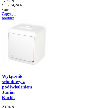
17,52 zł
14,24 zł
brutto
netto
Zapytaj o
produkt
Wyłącznik
schodowy z
podświetleniem
Junior
Karlik
23,34 zł