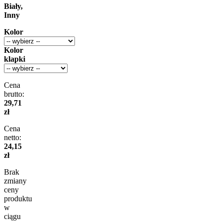
Biały,
Inny
Kolor
Kolor
klapki
Cena
brutto:
29,71
zł
Cena
netto:
24,15
zł
Brak
zmiany
ceny
produktu
w
ciągu