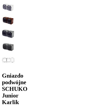
Gniazdo
podwójne
SCHUKO
Junior
Karlik