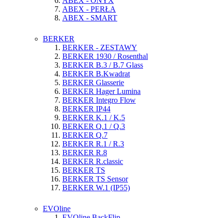
ABEX - ONYX
ABEX - PERŁA
ABEX - SMART
BERKER
BERKER - ZESTAWY
BERKER 1930 / Rosenthal
BERKER B.3 / B.7 Glass
BERKER B.Kwadrat
BERKER Glasserie
BERKER Hager Lumina
BERKER Integro Flow
BERKER IP44
BERKER K.1 / K.5
BERKER Q.1 / Q.3
BERKER Q.7
BERKER R.1 / R.3
BERKER R.8
BERKER R.classic
BERKER TS
BERKER TS Sensor
BERKER W.1 (IP55)
EVOline
EVOline BackFlip