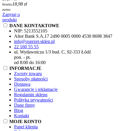
18,98 zł
brutto
netto
Zapytaj o
produkt
DANE KONTAKTOWE
NIP:
5213552105
Alior Bank S.A.
17 2490 0005 0000 4530 8698 3847
info@osprzet-sklep.pl
22 160 55 55
ul. Wydawnicza 1/3 bud. C, 92-333 Łódź
pon. - pt.
od 8:00 do 16:00
INFORMACJE
Zwroty towaru
Sposoby płatności
Dostawa
Gwarancje i reklamacje
Regulamin sklepu
Polityka prywatności
Dane firmy
Blog
Kontakt
MOJE KONTO
Panel klienta