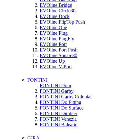
EVOline Bridge
EVOline Circle80
EVOline Dock
EVOline FlipTop Push
EVOline One
EVOline Plug
EVOline PlugFix
EVOline Port
EVOline Port Push
EVOline Square80
EVOline Up
EVOline V-Port
FONTINI
FONTINI Dom
FONTINI Garby
FONTINI Garby Colonial
FONTINI Do Fitting
FONTINI Do Surface
FONTINI Dimbler
FONTINI Venezia
FONTINI Balearic
GIRA