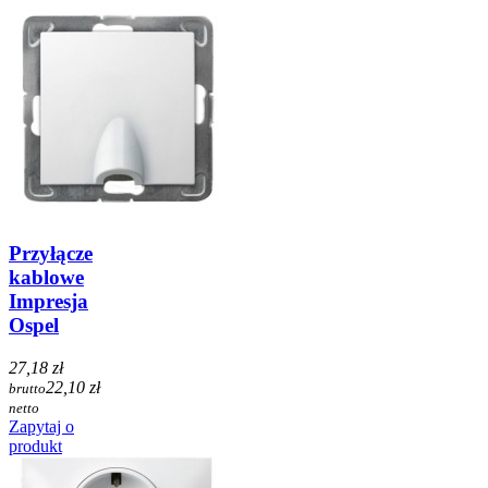
Przyłącze
kablowe
Impresja
Ospel
27,18 zł
22,10 zł
brutto
netto
Zapytaj o
produkt