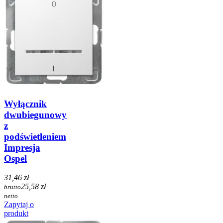
Wyłącznik
dwubiegunowy
z
podświetleniem
Impresja
Ospel
31,46 zł
25,58 zł
brutto
netto
Zapytaj o
produkt