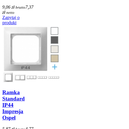
9,06 zł
7,37
brutto
zł
netto
Zapytaj o
produkt
Ramka
Standard
IP44
Impresja
Ospel
5,87 zł
4,77