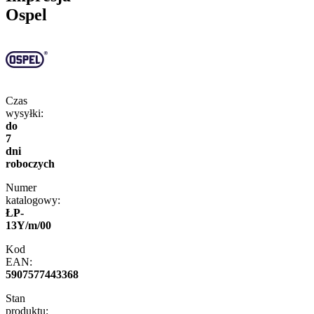
Ospel
Czas
wysyłki:
do
7
dni
roboczych
Numer
katalogowy:
ŁP-
13Y/m/00
Kod
EAN:
5907577443368
Stan
produktu: