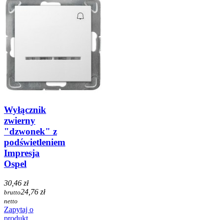
Wyłącznik
zwierny
"dzwonek" z
podświetleniem
Impresja
Ospel
30,46 zł
24,76 zł
brutto
netto
Zapytaj o
produkt