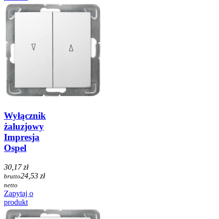
Wyłącznik
żaluzjowy
Impresja
Ospel
30,17 zł
24,53 zł
brutto
netto
Zapytaj o
produkt