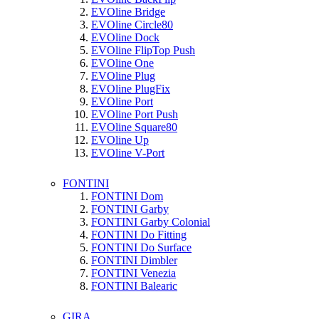
EVOline Bridge
EVOline Circle80
EVOline Dock
EVOline FlipTop Push
EVOline One
EVOline Plug
EVOline PlugFix
EVOline Port
EVOline Port Push
EVOline Square80
EVOline Up
EVOline V-Port
FONTINI
FONTINI Dom
FONTINI Garby
FONTINI Garby Colonial
FONTINI Do Fitting
FONTINI Do Surface
FONTINI Dimbler
FONTINI Venezia
FONTINI Balearic
GIRA