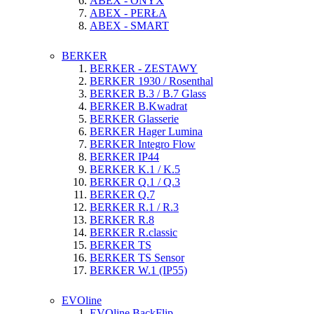
ABEX - ONYX
ABEX - PERŁA
ABEX - SMART
BERKER
BERKER - ZESTAWY
BERKER 1930 / Rosenthal
BERKER B.3 / B.7 Glass
BERKER B.Kwadrat
BERKER Glasserie
BERKER Hager Lumina
BERKER Integro Flow
BERKER IP44
BERKER K.1 / K.5
BERKER Q.1 / Q.3
BERKER Q.7
BERKER R.1 / R.3
BERKER R.8
BERKER R.classic
BERKER TS
BERKER TS Sensor
BERKER W.1 (IP55)
EVOline
EVOline BackFlip