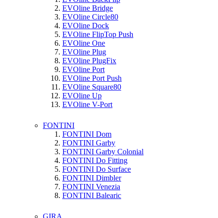
EVOline Bridge
EVOline Circle80
EVOline Dock
EVOline FlipTop Push
EVOline One
EVOline Plug
EVOline PlugFix
EVOline Port
EVOline Port Push
EVOline Square80
EVOline Up
EVOline V-Port
FONTINI
FONTINI Dom
FONTINI Garby
FONTINI Garby Colonial
FONTINI Do Fitting
FONTINI Do Surface
FONTINI Dimbler
FONTINI Venezia
FONTINI Balearic
GIRA