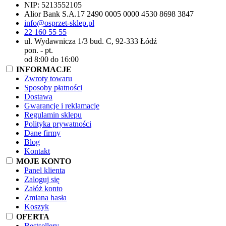
NIP:
5213552105
Alior Bank S.A.
17 2490 0005 0000 4530 8698 3847
info@osprzet-sklep.pl
22 160 55 55
ul. Wydawnicza 1/3 bud. C, 92-333 Łódź
pon. - pt.
od 8:00 do 16:00
INFORMACJE
Zwroty towaru
Sposoby płatności
Dostawa
Gwarancje i reklamacje
Regulamin sklepu
Polityka prywatności
Dane firmy
Blog
Kontakt
MOJE KONTO
Panel klienta
Zaloguj się
Załóż konto
Zmiana hasła
Koszyk
OFERTA
Bestsellery