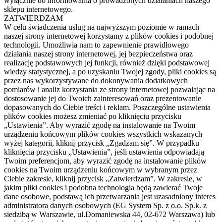
wyłącznie do informowania o prowadzonych działaniach naszego
sklepu internetowego.
ZATWIERDZAM
W celu świadczenia usług na najwyższym poziomie w ramach
naszej strony internetowej korzystamy z plików cookies i podobnej
technologii. Umożliwia nam to zapewnienie prawidłowego
działania naszej strony internetowej, jej bezpieczeństwa oraz
realizację podstawowych jej funkcji, również dzięki podstawowej
wiedzy statystycznej, a po uzyskaniu Twojej zgody, pliki cookies są
przez nas wykorzystywane do dokonywania dodatkowych
pomiarów i analiz korzystania ze strony internetowej pozwalając na
dostosowanie jej do Twoich zainteresowań oraz prezentowanie
dopasowanych do Ciebie treści i reklam. Poszczególne ustawienia
plików cookies możesz zmieniać po kliknięciu przycisku
„Ustawienia”. Aby wyrazić zgodę na instalowanie na Twoim
urządzeniu końcowym plików cookies wszystkich wskazanych
wyżej kategorii, kliknij przycisk „Zgadzam się”. W przypadku
kliknięcia przycisku „Ustawienia”, jeśli ustawienia odpowiadają
Twoim preferencjom, aby wyrazić zgodę na instalowanie plików
cookies na Twoim urządzeniu końcowym w wybranym przez
Ciebie zakresie, kliknij przycisk „Zatwierdzam”. W zakresie, w
jakim pliki cookies i podobna technologia będą zawierać Twoje
dane osobowe, podstawą ich przetwarzania jest uzasadniony interes
administratora danych osobowych (EG System Sp. z o.o. Sp.k. z
siedzibą w Warszawie, ul.Domaniewska 44, 02-672 Warszawa) lub