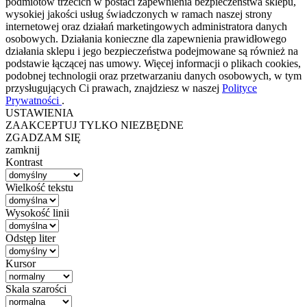
podmiotów trzecich w postaci zapewnienia bezpieczeństwa sklepu,
wysokiej jakości usług świadczonych w ramach naszej strony
internetowej oraz działań marketingowych administratora danych
osobowych. Działania konieczne dla zapewnienia prawidłowego
działania sklepu i jego bezpieczeństwa podejmowane są również na
podstawie łączącej nas umowy. Więcej informacji o plikach cookies,
podobnej technologii oraz przetwarzaniu danych osobowych, w tym
przysługujących Ci prawach, znajdziesz w naszej
Polityce
Prywatności
.
USTAWIENIA
ZAAKCEPTUJ TYLKO NIEZBĘDNE
ZGADZAM SIĘ
zamknij
Kontrast
Wielkość tekstu
Wysokość linii
Odstęp liter
Kursor
Skala szarości