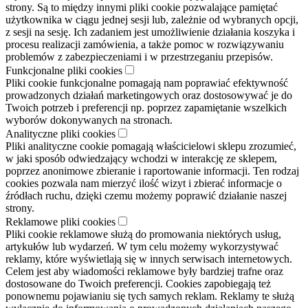
strony. Są to między innymi pliki cookie pozwalające pamiętać
użytkownika w ciągu jednej sesji lub, zależnie od wybranych opcji,
z sesji na sesję. Ich zadaniem jest umożliwienie działania koszyka i
procesu realizacji zamówienia, a także pomoc w rozwiązywaniu
problemów z zabezpieczeniami i w przestrzeganiu przepisów.
Funkcjonalne pliki cookies
Pliki cookie funkcjonalne pomagają nam poprawiać efektywność
prowadzonych działań marketingowych oraz dostosowywać je do
Twoich potrzeb i preferencji np. poprzez zapamiętanie wszelkich
wyborów dokonywanych na stronach.
Analityczne pliki cookies
Pliki analityczne cookie pomagają właścicielowi sklepu zrozumieć,
w jaki sposób odwiedzający wchodzi w interakcję ze sklepem,
poprzez anonimowe zbieranie i raportowanie informacji. Ten rodzaj
cookies pozwala nam mierzyć ilość wizyt i zbierać informacje o
źródłach ruchu, dzięki czemu możemy poprawić działanie naszej
strony.
Reklamowe pliki cookies
Pliki cookie reklamowe służą do promowania niektórych usług,
artykułów lub wydarzeń. W tym celu możemy wykorzystywać
reklamy, które wyświetlają się w innych serwisach internetowych.
Celem jest aby wiadomości reklamowe były bardziej trafne oraz
dostosowane do Twoich preferencji. Cookies zapobiegają też
ponownemu pojawianiu się tych samych reklam. Reklamy te służą