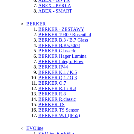
ABEX - ONYX
ABEX - PERŁA
ABEX - SMART
BERKER
BERKER - ZESTAWY
BERKER 1930 / Rosenthal
BERKER B.3 / B.7 Glass
BERKER B.Kwadrat
BERKER Glasserie
BERKER Hager Lumina
BERKER Integro Flow
BERKER IP44
BERKER K.1 / K.5
BERKER Q.1 / Q.3
BERKER Q.7
BERKER R.1 / R.3
BERKER R.8
BERKER R.classic
BERKER TS
BERKER TS Sensor
BERKER W.1 (IP55)
EVOline
EVOline BackFlip